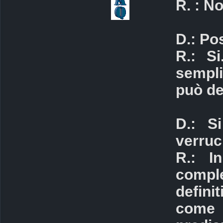
R. : No
D.: Po
R.: Si
sempli
può de
D.: S
verruc
R.: I
compl
defini
come 