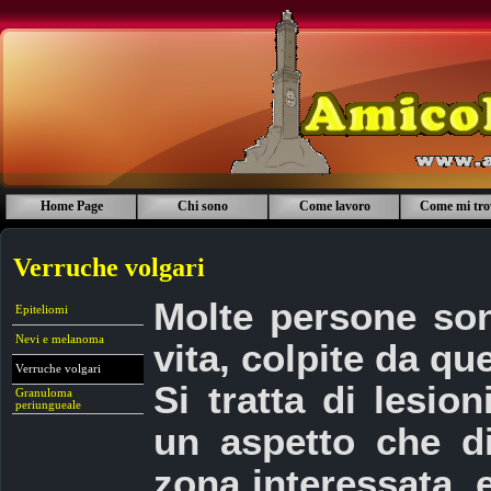
Home Page
Chi sono
Come lavoro
Come mi tro
Verruche volgari
Molte persone son
Epiteliomi
Nevi e melanoma
vita, colpite da que
Verruche volgari
Si tratta di lesio
Granuloma
periungueale
un aspetto che di
zona interessata, 