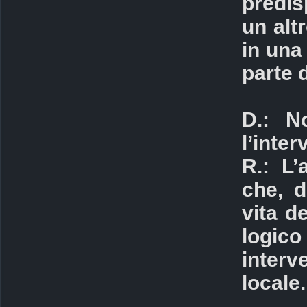
predis
un alt
in una
parte 
D.: N
l’inte
R.: L’
che, d
vita d
logic
interv
locale.